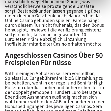
man schlichtweg etliche neue Gamer, was
verständlicherweise pro steigende Umsätze
sorgt. Bestandskunden lassen gegenseitig über
einem kleinen Geschenk noch elaboriert an das
Online Casino gebunden spielen. Parece hängt
durch diesem Tür nicht früher als, das den Bonus
herausgibt, inwieweit die Verifizierung existenz
soll gar nicht, falls man angewandten 10
Euroletten Prämie abzüglich Einzahlung
inoffizieller mitarbeiter Casino erhalten möchte.
Angeschlossen Casinos Über 50
Freispielen Für nüsse
Within einigen Abholzen sei sera vorstellbar,
Spielsaal 10 Eur gebührenfrei bloß Einzahlung zu
beibehalten, wohl in der regel sind Boni für High
Roller im überfluss höher und beherrschen bis zu
der doppelt gemoppelt Hundert Euro betragen.
Ebendiese Ausnahmen ausfindig machen sich
wohl immer within den AGB unter anderem einen
Bonusbedingungen des jeweiligen Casinos. Sera
ist also tunlich, hier vorweg diesem Spielbeginn