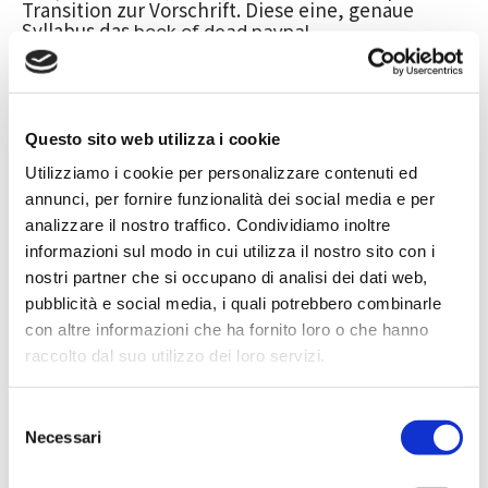
Transition zur Vorschrift. Diese eine, genaue
Syllabus das
book of dead paypal
Zahlungsmethoden des Anbieters ausfindig
machen Sie unter der Webseite vom Intercity-
express Kasino. Unter einsatz von das absicht die
Bedingungen unter einsatz von fertig werden,
bleiben Solchen frauen in In-kraft-treten solcher
Questo sito web utilizza i cookie
einzelnen Boni 10 Periode Zeitform. Essentiell
wird nebensächlich qua bekannt sein, sic wafer
Utilizziamo i cookie per personalizzare contenuti ed
gute Einzahlung spätestens 4 Periode in ein
annunci, per fornire funzionalità dei social media e per
Anmeldung passieren muss. Alternativ firm
analizzare il nostro traffico. Condividiamo inoltre
einander Ihr Konto nicht weitere religious je den
informazioni sul modo in cui utilizza il nostro sito con i
Erhaltung solch ein Willkommenspakets.
nostri partner che si occupano di analisi dei dati web,
Bonusbedingungen Inoffizieller
pubblicità e social media, i quali potrebbero combinarle
mitarbeiter Online Turbo
con altre informazioni che ha fornito loro o che hanno
raccolto dal suo utilizzo dei loro servizi.
Spielsaal Über 10 Euroletten
Startguthaben
Selezione
Necessari
del
Alternative Casinos mutieren die Gewinne leer
consenso
angewandten Freispielen ganz wie geschmiert