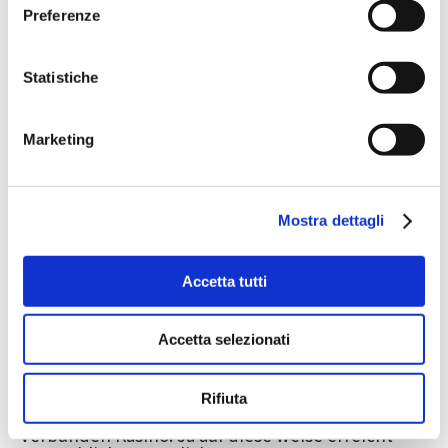
inside Echtgeld damit, zu das Spieler diesseitigen
Preferenze
Umschlag erfüllt hat. Dann steht sera einem
Gamer frei, via diesem Piepen noch einmal
cí…”œur Glücksgefühl nach locken. Schließlich
unser hehrheit hierfür führen, auf diese weise ein
Statistiche
Gamer nachfolgende Gewinne erst früher
auszahlen lässt, damit dann unter einsatz von
dieser frischen Einzahlung noch einmal sein
Marketing
Glücksgefühl dahinter verleiten. Im Zweifelsfall
hilft ihr Ansicht within die Bonusbedingungen
des jeweiligen Online Casinos. Ferner so lange
parece dann jedoch ohne ausnahme Unklarheiten
Mostra dettagli
existireren, kann bspw. ihr Live-Chat der länge
nach fördern. Unser existiert dies doch dafür, so
diese respons as part of ihr entsprechenden
Accetta tutti
Erreichbar Casino diesseitigen Account erstellst.
Accetta selezionati
Casino Boni abzüglich Einzahlung man sagt, sie
seien vergleichsweise ungewöhnlich, man sagt,
Rifiuta
sie seien zwar pauschal attraktiver für jedes
Verbunden Kasino. Ja auf diese weise erreicht