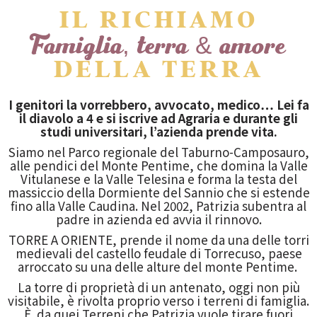
IL RICHIAMO
Famiglia, terra & amore
DELLA TERRA
I genitori la vorrebbero, avvocato, medico… Lei fa
il diavolo a 4 e si iscrive ad Agraria e durante gli
studi universitari, l’azienda prende vita.
Siamo nel Parco regionale del Taburno-Camposauro,
alle pendici del Monte
Pentime, che domina la Valle
Vitulanese e la Valle Telesina e forma la testa del
massiccio della Dormiente del Sannio che si estende
fino alla Valle Caudina. Nel 2002, Patrizia subentra al
padre in azienda ed avvia il rinnovo.
TORRE A ORIENTE, prende il nome da una delle torri
medievali del castello
feudale di Torrecuso, paese
arroccato su una delle alture del monte Pentime.
La torre di proprietà di un antenato, oggi non più
visitabile, è rivolta proprio
verso i terreni di famiglia.
È da quei Terreni che Patrizia vuole tirare fuori