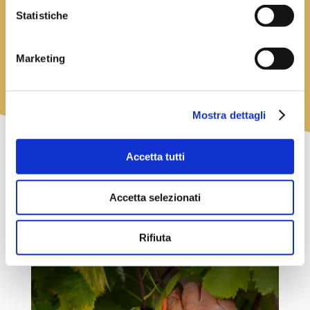
Statistiche
Parco del
Marketing
Taburno
Campania
Mostra dettagli
Accetta tutti
GALLERY
Accetta selezionati
Rifiuta