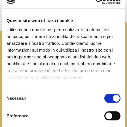
Questo sito web utilizza i cookie
TORRE A
Utilizziamo i cookie per personalizzare contenuti ed
ORIENTE: LA
annunci, per fornire funzionalità dei social media e per
analizzare il nostro traffico. Condividiamo inoltre
TERRA
informazioni sul modo in cui utilizza il nostro sito con i
nostri partner che si occupano di analisi dei dati web,
pubblicità e social media, i quali potrebbero combinarle
Siamo nel Parco regionale del Taburno-Camposauro,
con altre informazioni che ha fornito loro o che hanno
alle pendici del Monte Pentime,
raccolto dal suo utilizzo dei loro servizi.
che domina la Valle Vitulanese e la Valle Telesina e
forma la testa del massiccio della Dormiente
del Sannio che si estende fino alla Valle Caudina.
Selezione
Necessari
del
consenso
VIENI A TROVARCI
Preferenze