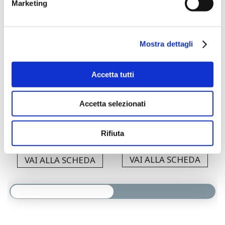
Marketing
Mostra dettagli
A
AROMATIZZATIL’OLIVETO
AROMATIZZATIL’OLIVETO
Accetta tutti
Accetta selezionati
GUSTO ARGUTO
GUSTO SAPORITO
250ML
250ML
€
€
Rifiuta
VAI ALLA SCHEDA
VAI ALLA SCHEDA